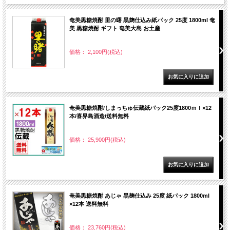
奄美黒糖焼酎 里の曙 黒麹仕込み紙パック 25度 1800ml 奄
美 黒糖焼酎 ギフト 奄美大島 お土産
価格： 2,100円(税込)
奄美黒糖焼酎/しまっちゅ伝蔵紙パック25度1800ｍｌ×12
本/喜界島酒造/送料無料
価格： 25,900円(税込)
奄美黒糖焼酎 あじゃ 黒麹仕込み 25度 紙パック 1800ml
×12本 送料無料
価格： 23,760円(税込)