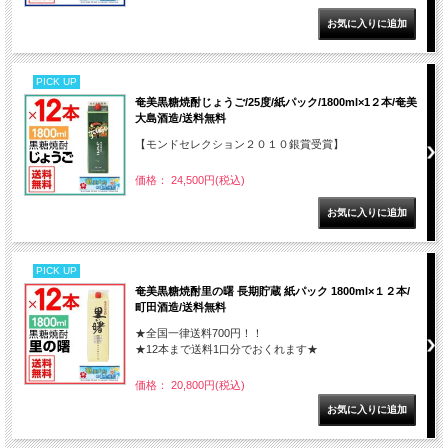
PICK UP
奄美黒糖焼酎じょうご/25度/紙パック/1800ml×1２本/奄美
大島酒造/送料無料
【モンドセレクション２０１０銀賞受賞】
価格： 24,500円(税込)
PICK UP
奄美黒糖焼酎里の曙 長期貯蔵 紙パック 1800ml×１２本/
町田酒造/送料無料
★全国一律送料700円！！
★12本まで送料1口分でおくれます★
価格： 20,800円(税込)