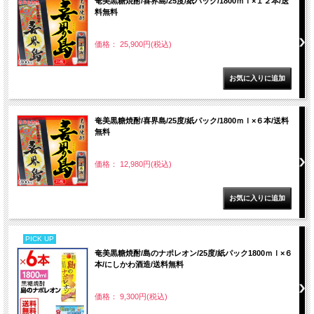
奄美黒糖焼酎/喜界島/25度/紙パック/1800ｍｌ×１２本/送
料無料
価格： 25,900円(税込)
奄美黒糖焼酎/喜界島/25度/紙パック/1800ｍｌ×６本/送料
無料
価格： 12,980円(税込)
PICK UP
奄美黒糖焼酎/島のナポレオン/25度/紙パック1800ｍｌ×６
本/にしかわ酒造/送料無料
価格： 9,300円(税込)