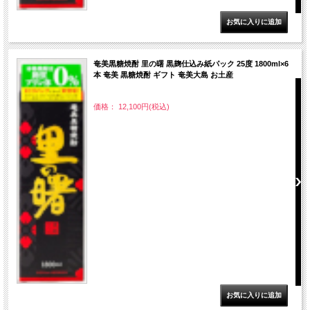
奄美黒糖焼酎 里の曙 黒麹仕込み紙パック 25度 1800ml×6
本 奄美 黒糖焼酎 ギフト 奄美大島 お土産
価格： 12,100円(税込)