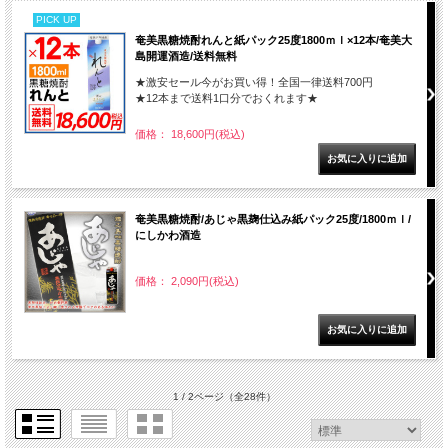
PICK UP
奄美黒糖焼酎れんと紙パック25度1800ｍｌ×12本/奄美大
島開運酒造/送料無料
★激安セール今がお買い得！全国一律送料700円
★12本まで送料1口分でおくれます★
価格： 18,600円(税込)
奄美黒糖焼酎/あじゃ黒麹仕込み紙パック25度/1800ｍｌ/
にしかわ酒造
価格： 2,090円(税込)
1 / 2ページ
（全28件）