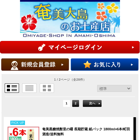
1 / 2ページ
（全28件）
1
2
次へ
PICK UP
奄美黒糖焼酎里の曙 長期貯蔵 紙パック 1800ml×6本/町田
酒造/送料無料