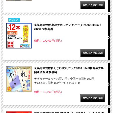
PICK UP
奄美黒糖焼酎 島のナポレオン 紙パック 25度/1800ｍｌ
×12本 送料無料
価格： 17,400円(税込)
奄美黒糖焼酎れんと25度紙パック1800 ml×6本 奄美大島
開運酒造 送料無料
★激安セール今がお買い得！全国一律送料700円
★12本まで送料1口分でおくれます★
価格： 10,600円(税込)