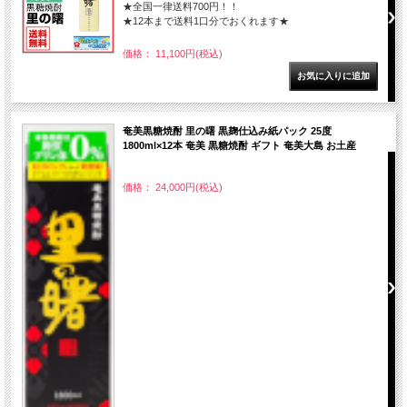
★全国一律送料700円！！
★12本まで送料1口分でおくれます★
価格： 11,100円(税込)
奄美黒糖焼酎 里の曙 黒麹仕込み紙パック 25度
1800ml×12本 奄美 黒糖焼酎 ギフト 奄美大島 お土産
価格： 24,000円(税込)