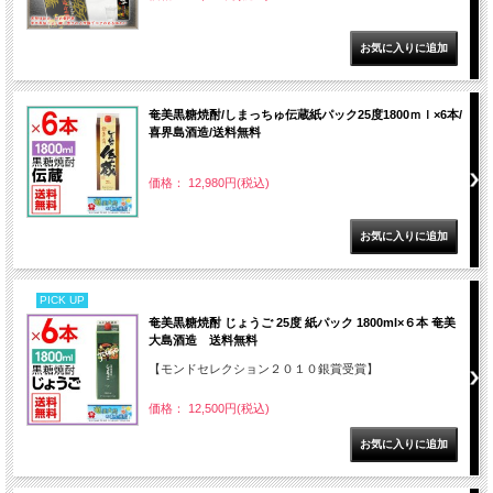
奄美黒糖焼酎/しまっちゅ伝蔵紙パック25度1800ｍｌ×6本/
喜界島酒造/送料無料
価格： 12,980円(税込)
PICK UP
奄美黒糖焼酎 じょうご 25度 紙パック 1800ml×６本 奄美
大島酒造 送料無料
【モンドセレクション２０１０銀賞受賞】
価格： 12,500円(税込)