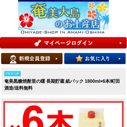
PICK UP
奄美黒糖焼酎里の曙 長期貯蔵 紙パック 1800ml×6本/町田
酒造/送料無料