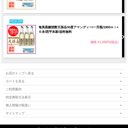
PICK UP
奄美黒糖焼酎天孫岳30度アマンディー/一升瓶/1800ｍｌ×
６本/西平本家/送料無料
価格:13,200円(税込)
お店のトップへ戻る
カートを見る
ご利用案内
特定商取引法表示
個人情報の取扱い
サイトマップ