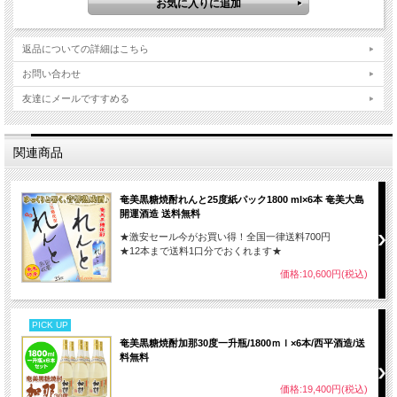
返品についての詳細はこちら
お問い合わせ
友達にメールですすめる
関連商品
奄美黒糖焼酎れんと25度紙パック1800 ml×6本 奄美大島
開運酒造 送料無料
★激安セール今がお買い得！全国一律送料700円
★12本まで送料1口分でおくれます★
価格:10,600円(税込)
PICK UP
奄美黒糖焼酎加那30度一升瓶/1800ｍｌ×6本/西平酒造/送
料無料
価格:19,400円(税込)