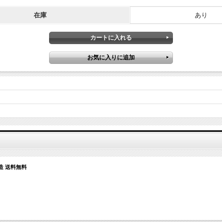
在庫
あり
造 送料無料