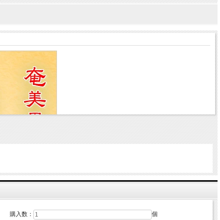
購入数：
個