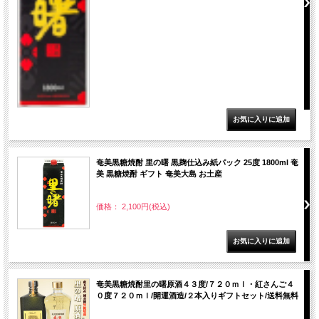
奄美黒糖焼酎 里の曙 黒麹仕込み紙パック 25度 1800ml 奄
美 黒糖焼酎 ギフト 奄美大島 お土産
価格： 2,100円(税込)
奄美黒糖焼酎里の曙原酒４３度/７２０ｍｌ・紅さんご４
０度７２０ｍｌ/開運酒造/２本入りギフトセット/送料無料