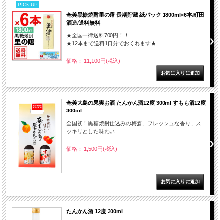
PICK UP
奄美黒糖焼酎里の曙 長期貯蔵 紙パック 1800ml×6本/町田
酒造/送料無料
★全国一律送料700円！！
★12本まで送料1口分でおくれます★
価格： 11,100円(税込)
奄美大島の果実お酒 たんかん酒12度 300ml すもも酒12度
300ml
全国初！黒糖焼酎仕込みの梅酒、フレッシュな香り、ス
ッキリとした味わい
価格： 1,500円(税込)
たんかん酒 12度 300ml