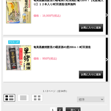
奄美黒糖焼酎里の曙奄美の杜長期貯蔵720ｍｌ【化粧箱入
り】１２本入り/町田酒造/送料無料
価格： 16,000円(税込)
PICK UP
奄美黒糖焼酎里の曙原酒43度200ｍｌ/町田酒造
価格： 950円(税込)
1 / 2ページ
（全34件）
1
2
次へ