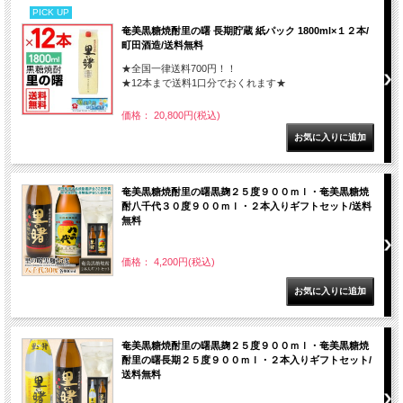
PICK UP
奄美黒糖焼酎里の曙 長期貯蔵 紙パック 1800ml×１２本/
町田酒造/送料無料
★全国一律送料700円！！
★12本まで送料1口分でおくれます★
価格： 20,800円(税込)
奄美黒糖焼酎里の曙黒麹２５度９００ｍｌ・奄美黒糖焼
酎八千代３０度９００ｍｌ・２本入りギフトセット/送料
無料
価格： 4,200円(税込)
奄美黒糖焼酎里の曙黒麹２５度９００ｍｌ・奄美黒糖焼
酎里の曙長期２５度９００ｍｌ・２本入りギフトセット/
送料無料