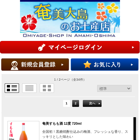
1 / 2ページ
（全34件）
1
2
次へ
奄美すもも酒 12度 720ml
全国初！黒糖焼酎仕込みの梅酒、フレッシュな香り、ス
ッキリとした味わい