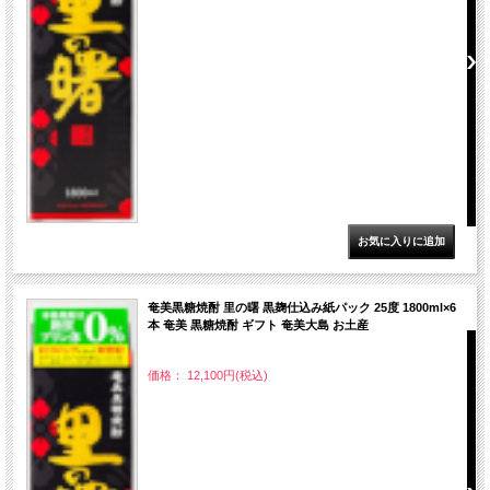
奄美黒糖焼酎 里の曙 黒麹仕込み紙パック 25度 1800ml×6
本 奄美 黒糖焼酎 ギフト 奄美大島 お土産
価格： 12,100円(税込)