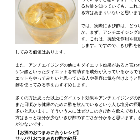
るお酢を知っていても、これ
る方はあまりいないと思いま
では、実際にきび酢は、どう
か。まず、アンチエイジング
す。これは、抗酸化作用や抗
します。ですので、きび酢を
してみる価値はあります。
また、アンチエイジングの他にもダイエット効果があると言わ
ゲン酸といったダイエットを補助する成分が入っているからで
エットをやってみたいと思っている人や美容に気を付けようと
酢を使ってみる事をおすすめします。
多くの方は思った以上にダイエット効果やアンチエイジングの
また日頃から健康のために酢を飲んでいるという人も塩分の摂
多いと思います。そういう人にはぜひこのきび酢を飲んで欲し
方はきっと塩分が少ないきび酢のすごさが分かると思います。
が少ないです。
【お酒のおつまみに合うレシピ】
サッパリおつまみきび酢の砂肝