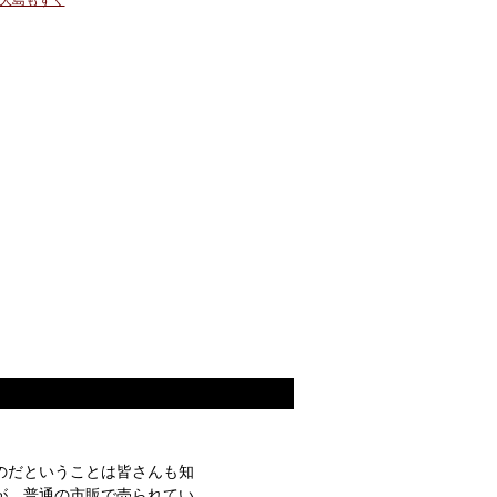
大島もずく
のだということは皆さんも知
が、普通の市販で売られてい