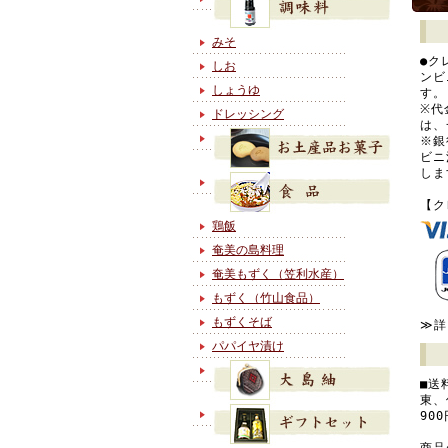
みそ
●ク
しお
ンビ
しょうゆ
す。
※代
ドレッシング
は、
※銀
ビニ
しま
【ク
鶏飯
奄美の島料理
奄美もずく（笠利水産）
もずく（竹山食品）
もずくそば
≫詳
パパイヤ漬け
■送
東、
90