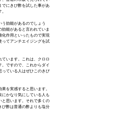
までにきび酢を試した事があ
す。
いう効能があるのでしょう
の効能があると言われていま
糖化作用といったもので実現
使ってアンチエイジングを試
れています。これは、クロロ
す。ですので、これからダイ
思っている人はぜひこのきび
効果を実感すると思います。
取にかなり気にしている人も
いと思います。それで多くの
きび酢は普通の酢よりも塩分