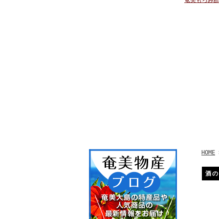
奄美もろみ酢
HOME
酒