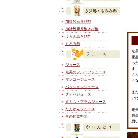
加計呂麻きび酢
加計呂麻原酢きび酢
よろん島きび酢
もろみ酢
奄
産
っ
ジュース
す
奄美のフルーツジュース
さ
マンゴージュース
う
パッションジュース
ま
グアバジュース
い
すもも・プラムジュース
たんかんジュース
奄
最
その他飲料水
思