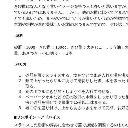
きび酢はなんとなく甘いイメージを持つ人も多いと思いますが
ているわけではありません。しかし、他のお酢に比べて含まれ
とても低いため、まろやかで口当たりが良いというのが特徴で
本酒や焼酎が進む美味しいお酒のおつまみですので、ぜひ試し
□材料
砂肝：300g、きび酢：130cc、きび酢：大さじ1、しょう油
量、あさつき（小口切り）：2本
□作り方
砂肝を薄くスライスする。塩をひとつまみ入れた湯を沸か
茹で上がったらザルにあげて湯切りした後、水を張った
取る。
別のボウルにきび酢・しょう油を入れて混ぜる。
ペーパータオルなどで②の砂肝の水気をしっかり取った
液と砂肝を混ぜて冷蔵庫で15分以上休ませる。
器に④を盛り付け、上からあさつきをかけて完成。お好
■ワンポイントアドバイス
スライスした砂肝の厚みに合わせて茹で加減を調整するのもい