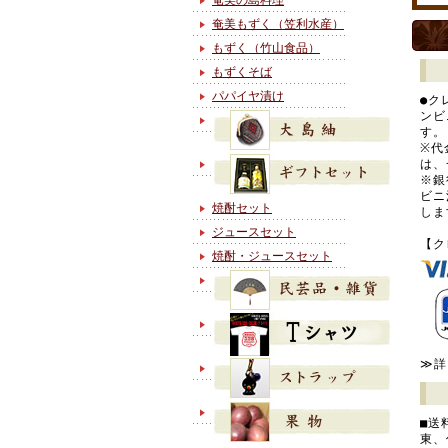
奄美の島料理
奄美もずく（笠利水産）
もずく（竹山食品）
もずくそば
パパイヤ漬け
●ク
ンビ
す。
※代
は、
※銀
ビニ
焼酎セット
しま
ジュースセット
【ク
焼酎・ジュースセット
≫詳
■送
東、