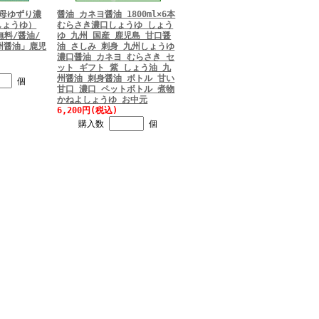
よ母ゆずり濃
醤油 カネヨ醤油 1800ml×6本
しょうゆ）
むらさき濃口しょうゆ しょう
料無料/醤油/
ゆ 九州 国産 鹿児島 甘口醤
州醤油」鹿児
油 さしみ 刺身 九州しょうゆ
濃口醤油 カネヨ むらさき セ
ット ギフト 紫 しょう油 九
州醤油 刺身醤油 ボトル 甘い
個
甘口 濃口 ペットボトル 煮物
かねよしょうゆ お中元
6,200円(税込)
購入数
個