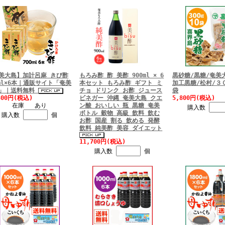
美大島】加計呂麻 きび酢
もろみ酢 酢 美酢 900ml × 6
黒砂糖/黒糖/奄美
0ml×6本｜通販サイト「奄美
本セット もろみ酢 ギフト ミ
加工黒糖/松村/３
」｜送料無料
チョ ドリンク お酢 ジュース
袋
300円(税込)
ビネガー 沖縄 奄美大島 クエ
5,800円(税込)
在庫 あり
ン酸 おいしい 瓶 黒糖 奄美
購入数
ボトル 穀物 高級 飲料 飲む
購入数
個
お酢 国産 割る 飲める 発酵
飲料 純美酢 美容 ダイエット
11,700円(税込)
購入数
個