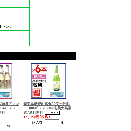
下さい。
30度アマン
奄美黒糖焼酎高倉30度一升瓶
00ｍｌ×６
（1800ml）×６本/奄美大島酒
無料
造/送料無料
15,050円(税込)
購入数
個
個