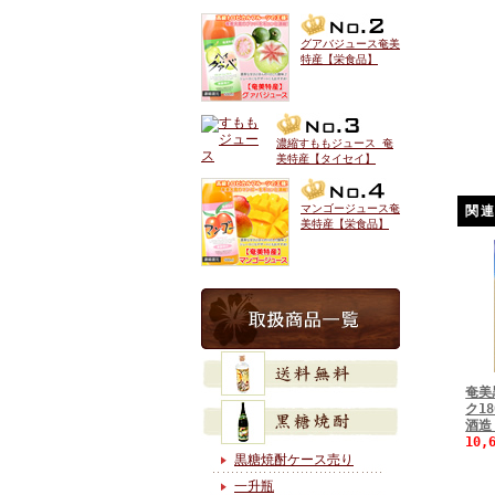
グアバジュース奄美
特産【栄食品】
濃縮すももジュース 奄
美特産【タイセイ】
マンゴージュース奄
関
美特産【栄食品】
奄美
ク1
酒造
10,
黒糖焼酎ケース売り
一升瓶