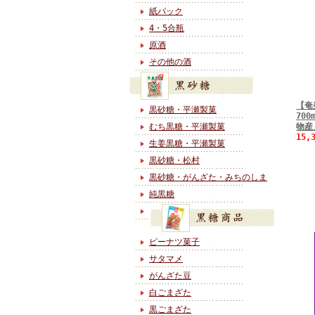
紙パック
4・5合瓶
原酒
その他の酒
【奄
黒砂糖・平瀬製菓
70
むち黒糖・平瀬製菓
物産
15,
生姜黒糖・平瀬製菓
黒砂糖・松村
黒砂糖・がんざた・みちのしま
純黒糖
ピーナツ菓子
サタマメ
がんざた豆
白ごまざた
黒ごまざた