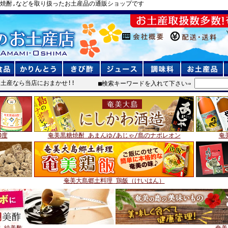
糖焼酎,などを取り扱ったお土産品の通販ショップです
土産なら当店におまかせ!!
■検索キーワードを入れて下さい⇒
0度
奄美黒糖焼酎 あまんゆ/あじゃ/島のナポレオン
奄
奄美大島郷土料理 鶏飯（けいはん）