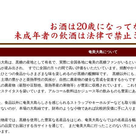
奄美大島について
美大島は、黒糖の産地として有名で、実際に全国各地に奄美の黒糖ファンがいるとい
品が産み出され、 すでに全国の方々の間で高い評価をいただいています。焼酎やか
たひとつの食品からさまざまな味を楽しめるのが黒糖の醍醐味です。 黒糖以外にも
。土壌の豊かさと亜熱帯性の気候が、自然に農産物の健全な育成を促進するからです
んの農産物（穀類や豆類他、亜熱帯産の果物等）が豊富に収穫されています。 これ
なステイタスを築いています。アルコール飲料ほかジュース等の飲みものも豊富にあ
た、食品以外に奄美大島らしさを感じられるストラップやキーホルダーなども取り揃
けないのが、本場の大島紬です。財布のような小物であれば比較的安価に手に入りま
美物産では、黒糖を使用した豊富な名産品をはじめ、奄美大島ならではの名産品を幅
高の品質でお届けする当サイトを通じて、 まだ奄美大島に行ったことのない方にも
います。