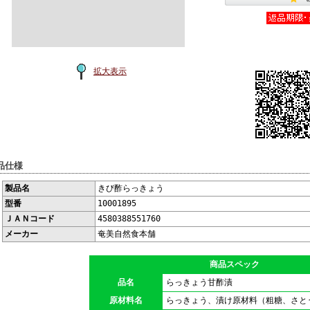
拡大表示
品仕様
製品名
きび酢らっきょう
型番
10001895
ＪＡＮコード
4580388551760
メーカー
奄美自然食本舗
商品スペック
品名
らっきょう甘酢漬
原材料名
らっきょう、漬け原材料（粗糖、さと