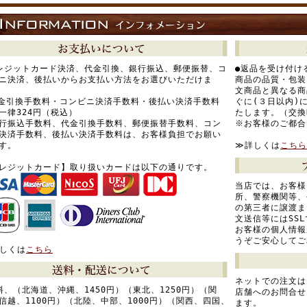
レジットカード決済、代金引換、銀行振込、郵便振替、コ
●返品を受け付け
ニ決済、後払いからお支払い方法をお選びいただけま
商品の品質・包装
文商品と異なる商
金引換手数料・コンビニ決済手数料・後払い決済手数料
ぐに(３日以内)
一律324円（税込）
たします。（交換
行振込手数料、代金引換手数料、郵便振替手数料、コン
※お客様のご都合
決済手数料、後払い決済手数料は、お客様負担でお願い
す。
≫詳しくは
こちら
レジットカード】取り扱いカードは以下の通りです。
当店では、お客様
所、警察機関等、
の第三者に譲渡ま
文送信等にはSS
お客様の個人情報
うぞご安心してご
しくは
こちら
ネットでの注文は
料、（北海道、沖縄、1450円）（東北、1250円）（関
店舗へのお問合せ
信越、1100円）（北陸、中部、1000円）（関西、四国、
ます。