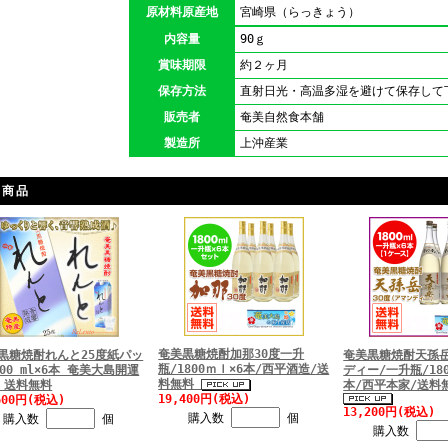
原材料原産地
宮崎県（らっきょう）
内容量
90ｇ
賞味期限
約２ヶ月
保存方法
直射日光・高温多湿を避けて保存して
販売者
奄美自然食本舗
製造所
上沖産業
連商品
奄美黒糖焼酎加那30度一升
黒糖焼酎れんと25度紙パッ
奄美黒糖焼酎天孫岳
瓶/1800ｍｌ×6本/西平酒造/送
800 ml×6本 奄美大島開運
ディー/一升瓶/18
料無料
 送料無料
本/西平本家/送料
19,400円(税込)
600円(税込)
13,200円(税込)
購入数
個
購入数
個
購入数