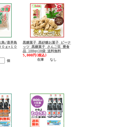
大島/喜界島
黒糖菓子 黒砂糖お菓子 ピーナ
００ｇ×１０
ッツ 黒糖菓子 さんご豆 豊食
品 180g×10袋 送料無料
5,000円(税込)
在庫 なし
個