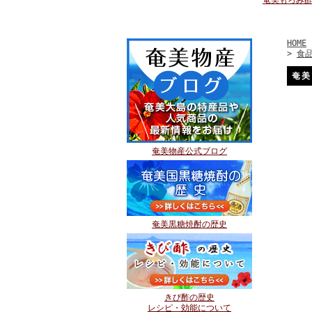
奄美もろみ酢
HOME
>
食
奄美
奄美物産公式ブログ
奄美黒糖焼酎の歴史
きび酢の歴史
レシピ・効能について