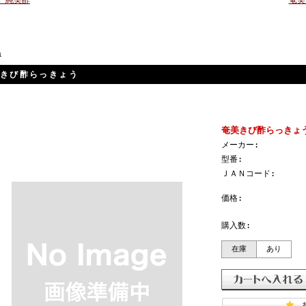
 純美酢
奄美
品
きび酢らっきょう
奄美きび酢らっきょ
メーカー:
型番:
ＪＡＮコード:
価格:
購入数:
在庫
あり