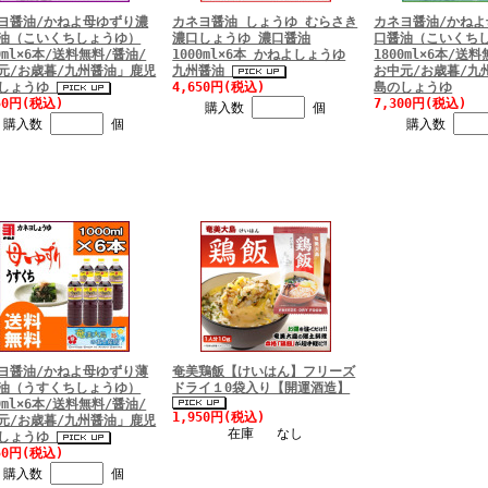
ヨ醤油/かねよ母ゆずり濃
カネヨ醤油 しょうゆ むらさき
カネヨ醤油/かね
油（こいくちしょうゆ）
濃口しょうゆ 濃口醤油
口醤油（こいくち
00ml×6本/送料無料/醤油/
1000ml×6本 かねよしょうゆ
1800ml×6本/送
元/お歳暮/九州醤油」鹿児
九州醤油
お中元/お歳暮/九
しょうゆ
4,650円(税込)
島のしょうゆ
50円(税込)
7,300円(税込)
購入数
個
購入数
個
購入数
ヨ醤油/かねよ母ゆずり薄
奄美鶏飯【けいはん】フリーズ
油（うすくちしょうゆ）
ドライ１0袋入り【開運酒造】
00ml×6本/送料無料/醤油/
1,950円(税込)
元/お歳暮/九州醤油」鹿児
在庫 なし
しょうゆ
50円(税込)
購入数
個