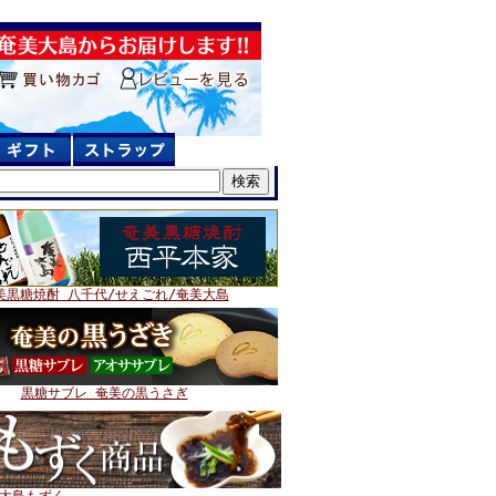
美黒糖焼酎 八千代/せえごれ/奄美大島
黒糖サブレ 奄美の黒うさぎ