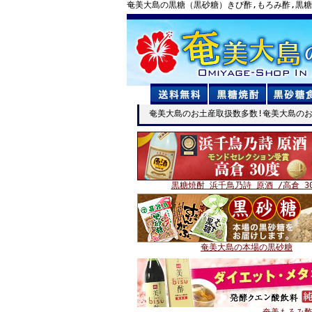
奄美大島の黒糖（黒砂糖）きび酢,もろみ酢,黒
奄美大島のお土産取扱数多数!奄美大島のお
黒糖焼酎 浜千鳥乃詩 原酒 /高倉 3
奄美大島の本場の黒砂糖