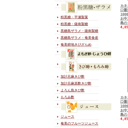
カネ
口醤
10
粉黒糖・平瀬製菓
お中
島の
粉黒糖・薩南製糖
4,8
黒糖島ザラメ・薩南製糖
黒糖島ザラメ・奄美食産
奄美耕地きびざらめ
加計呂麻きび酢
加計呂麻原酢きび酢
よろん島きび酢
もろみ酢
カネ
口醤
10
お中
島の
ジュース
4,8
奄美のフルーツジュース