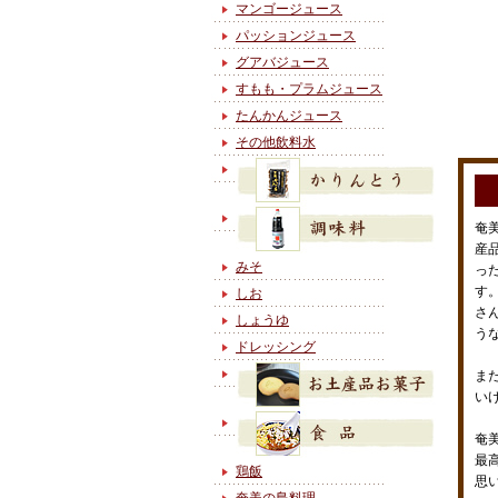
マンゴージュース
パッションジュース
グアバジュース
すもも・プラムジュース
たんかんジュース
その他飲料水
奄
産
みそ
っ
す
しお
さ
しょうゆ
う
ドレッシング
ま
い
奄
最
鶏飯
思