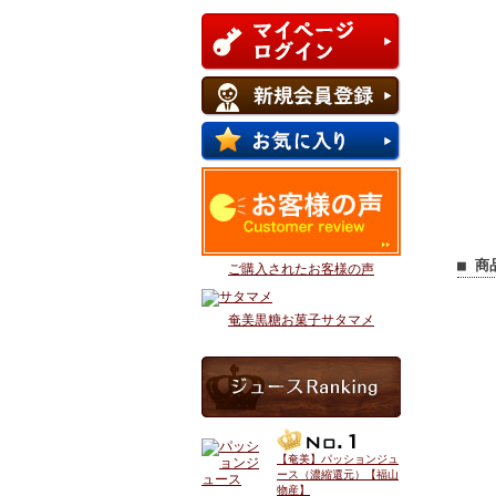
■ 商
ご購入されたお客様の声
奄美黒糖お菓子サタマメ
【奄美】パッションジュ
ース（濃縮還元）【福山
物産】