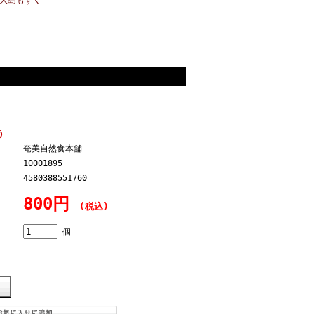
大島もずく
う
奄美自然食本舗
10001895
4580388551760
800円
(税込)
個