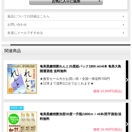
返品についての詳細はこちら
お問い合わせ
友達にメールですすめる
関連商品
奄美黒糖焼酎れんと25度紙パック1800 ml×6本 奄美大島
開運酒造 送料無料
★激安セール今がお買い得！全国一律送料700円
★12本まで送料1口分でおくれます★
価格:10,600円(税込)
PICK UP
奄美黒糖焼酎加那30度一升瓶/1800ｍｌ×6本/西平酒造/送
料無料
価格:19,400円(税込)