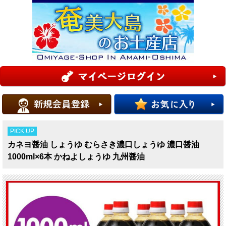
PICK UP
カネヨ醤油 しょうゆ むらさき濃口しょうゆ 濃口醤油
1000ml×6本 かねよしょうゆ 九州醤油