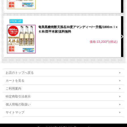
PICK UP
奄美黒糖焼酎天孫岳30度アマンディー/一升瓶/1800ｍｌ×
６本/西平本家/送料無料
価格:13,200円(税込)
お店のトップへ戻る
カートを見る
ご利用案内
特定商取引法表示
個人情報の取扱い
サイトマップ