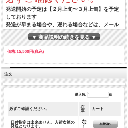
発送開始の予定は【２月上旬〜３月上旬】を予定
しております
発送が早まる場合や、遅れる場合などは、メール
にてお知らせをいたします。
▼ 商品説明の続きを見る ▼
※予約を頂いた場合は、一度売り上げをさせてい
ただきます。 予約を頂いた商品は、お届けできる
価格:
15,500円
(税込)
よにいたしますが、収穫量が足りない等の不足の
事態によりキャンセルさせて頂く場合がありま
す。
注文
クレジット決済は、キャンセルの処理を行い、ク
レジット会社より返金されます。
また、郵便、銀行などの前払い決済につきまして
購入数:
個
は、返金をいたします。
在
必ずご確認ください。
カート
庫
な
日付指定は出来ません。入荷次第の
在庫切れ
発送となります。
し