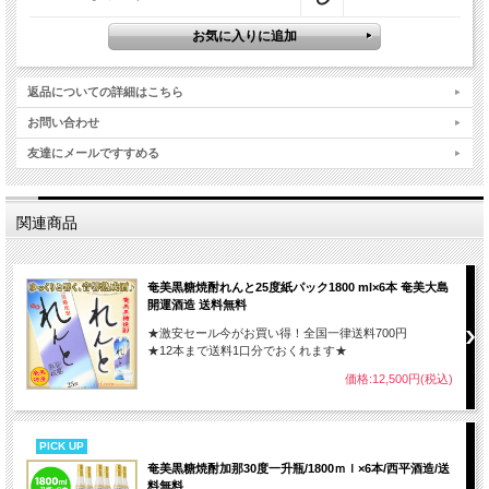
返品についての詳細はこちら
お問い合わせ
友達にメールですすめる
関連商品
奄美黒糖焼酎れんと25度紙パック1800 ml×6本 奄美大島
開運酒造 送料無料
★激安セール今がお買い得！全国一律送料700円
★12本まで送料1口分でおくれます★
価格:12,500円(税込)
PICK UP
奄美黒糖焼酎加那30度一升瓶/1800ｍｌ×6本/西平酒造/送
料無料