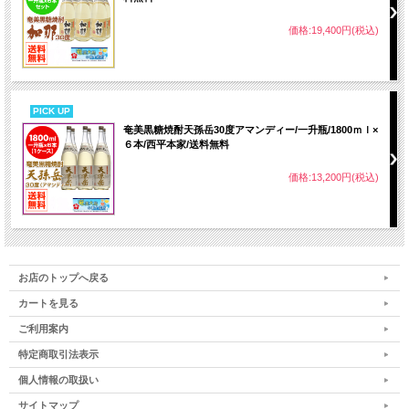
価格:19,400円(税込)
PICK UP
奄美黒糖焼酎天孫岳30度アマンディー/一升瓶/1800ｍｌ×
６本/西平本家/送料無料
価格:13,200円(税込)
お店のトップへ戻る
カートを見る
ご利用案内
特定商取引法表示
個人情報の取扱い
サイトマップ