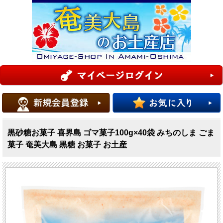
黒砂糖お菓子 喜界島 ゴマ菓子100g×40袋 みちのしま ごま
菓子 奄美大島 黒糖 お菓子 お土産