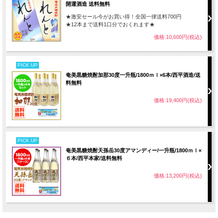
開運酒造 送料無料
★激安セール今がお買い得！全国一律送料700円
★12本まで送料1口分でおくれます★
価格:10,600円(税込)
PICK UP
奄美黒糖焼酎加那30度一升瓶/1800ｍｌ×6本/西平酒造/送
料無料
価格:19,400円(税込)
PICK UP
奄美黒糖焼酎天孫岳30度アマンディー/一升瓶/1800ｍｌ×
６本/西平本家/送料無料
価格:13,200円(税込)