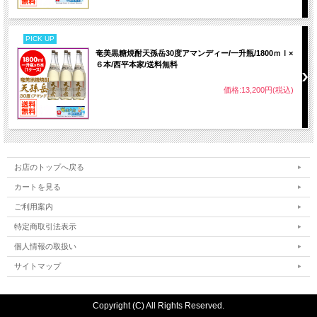
PICK UP
奄美黒糖焼酎天孫岳30度アマンディー/一升瓶/1800ｍｌ×
６本/西平本家/送料無料
価格:13,200円(税込)
お店のトップへ戻る
カートを見る
ご利用案内
特定商取引法表示
個人情報の取扱い
サイトマップ
Copyright (C) All Rights Reserved.