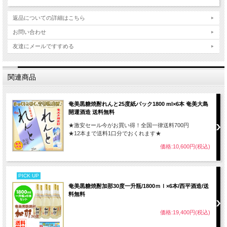
返品についての詳細はこちら
お問い合わせ
友達にメールですすめる
関連商品
奄美黒糖焼酎れんと25度紙パック1800 ml×6本 奄美大島
開運酒造 送料無料
★激安セール今がお買い得！全国一律送料700円
★12本まで送料1口分でおくれます★
価格:10,600円(税込)
PICK UP
奄美黒糖焼酎加那30度一升瓶/1800ｍｌ×6本/西平酒造/送
料無料
価格:19,400円(税込)