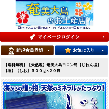
【送料無料】【天然塩】奄美大島ヨロン島【じねん塩】
【塩】【しお】３００ｇ×２０袋