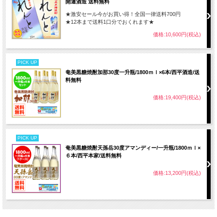
開運酒造 送料無料
★激安セール今がお買い得！全国一律送料700円
★12本まで送料1口分でおくれます★
価格:10,600円(税込)
PICK UP
奄美黒糖焼酎加那30度一升瓶/1800ｍｌ×6本/西平酒造/送
料無料
価格:19,400円(税込)
PICK UP
奄美黒糖焼酎天孫岳30度アマンディー/一升瓶/1800ｍｌ×
６本/西平本家/送料無料
価格:13,200円(税込)