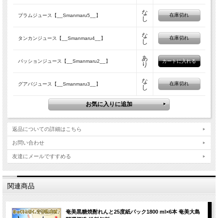
な
在庫切れ
プラムジュース【__Smanmaru5__】
し
な
在庫切れ
タンカンジュース【__Smanmaru4__】
し
あ
パッションジュース【__Smanmaru2__】
り
な
在庫切れ
グアバジュース【__Smanmaru3__】
し
返品についての詳細はこちら
お問い合わせ
友達にメールですすめる
関連商品
奄美黒糖焼酎れんと25度紙パック1800 ml×6本 奄美大島