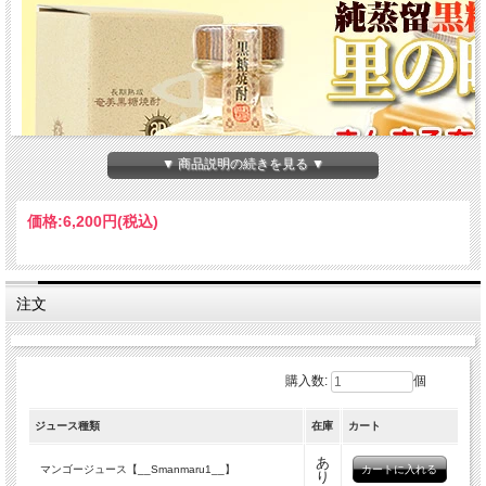
▼ 商品説明の続きを見る ▼
価格:
6,200円
(税込)
注文
購入数:
個
ジュース種類
在庫
カート
あ
マンゴージュース【__Smanmaru1__】
り