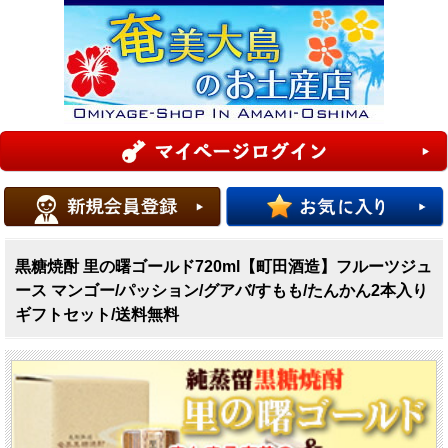
黒糖焼酎 里の曙ゴールド720ml【町田酒造】フルーツジュ
ース マンゴー/パッション/グアバ/すもも/たんかん2本入り
ギフトセット/送料無料