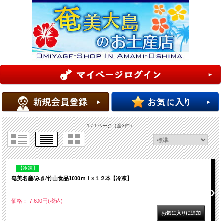
1 / 1ページ
（全3件）
【冷凍】
奄美名産/みき/竹山食品1000ｍｌ×１２本【冷凍】
価格： 7,600円(税込)