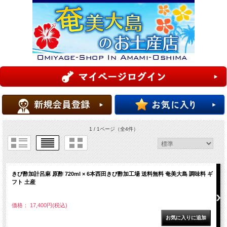
1 / 1ページ
（全4件）
きび酢加計呂麻 原酢 720ml × 6本西田きび酢加工場 送料無料 奄美大島 調味料 ギ
フト 土産
価格： 17,400円(税込)