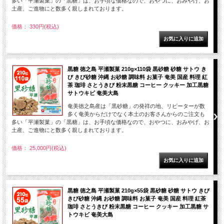
多い「平瀬製菓」の「黒糖」は、お手頃な価格なので、おやつに、おみやげ、お
土産、ご進物にと数多く親しまれております。
価格： 330円(税込)
黒糖 徳之島 平瀬製菓 210g×110袋 黒砂糖 砂糖 サトウ き
び きび砂糖 沖縄 お砂糖 調味料 お菓子 奄美 国産 料理 紅
茶 珈琲 さとうきび 粉末黒糖 コーヒー クッキー 加工黒糖
サトウキビ 奄美大島
奄美徳之島産は「黒砂糖」の発祥の地、リピーターが数
多く奄美からだけでなく本土のお客さんからのご注文も
多い「平瀬製菓」の「黒糖」は、お手頃な価格なので、おやつに、おみやげ、お
土産、ご進物にと数多く親しまれております。
価格： 25,000円(税込)
黒糖 徳之島 平瀬製菓 210g×55袋 黒砂糖 砂糖 サトウ きび
きび砂糖 沖縄 お砂糖 調味料 お菓子 奄美 国産 料理 紅茶
珈琲 さとうきび 粉末黒糖 コーヒー クッキー 加工黒糖 サ
トウキビ 奄美大島