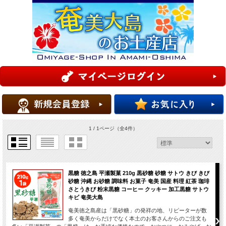
1 / 1ページ
（全4件）
黒糖 徳之島 平瀬製菓 210g 黒砂糖 砂糖 サトウ きび きび
砂糖 沖縄 お砂糖 調味料 お菓子 奄美 国産 料理 紅茶 珈琲
さとうきび 粉末黒糖 コーヒー クッキー 加工黒糖 サトウ
キビ 奄美大島
奄美徳之島産は「黒砂糖」の発祥の地、リピーターが数
多く奄美からだけでなく本土のお客さんからのご注文も