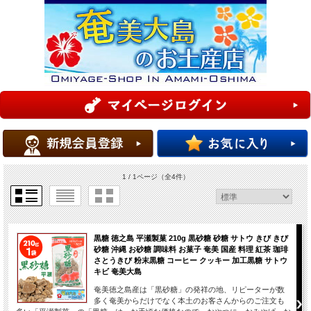
1 / 1ページ
（全4件）
黒糖 徳之島 平瀬製菓 210g 黒砂糖 砂糖 サトウ きび きび
砂糖 沖縄 お砂糖 調味料 お菓子 奄美 国産 料理 紅茶 珈琲
さとうきび 粉末黒糖 コーヒー クッキー 加工黒糖 サトウ
キビ 奄美大島
奄美徳之島産は「黒砂糖」の発祥の地、リピーターが数
多く奄美からだけでなく本土のお客さんからのご注文も