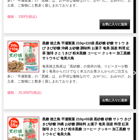
多い「平瀬製菓」の「黒糖」は、お手頃な価格なので、おやつに、おみやげ、お
土産、ご進物にと数多く親しまれております。
価格： 330円(税込)
黒糖 徳之島 平瀬製菓 210g×110袋 黒砂糖 砂糖 サトウ き
び きび砂糖 沖縄 お砂糖 調味料 お菓子 奄美 国産 料理 紅
茶 珈琲 さとうきび 粉末黒糖 コーヒー クッキー 加工黒糖
サトウキビ 奄美大島
奄美徳之島産は「黒砂糖」の発祥の地、リピーターが数
多く奄美からだけでなく本土のお客さんからのご注文も
多い「平瀬製菓」の「黒糖」は、お手頃な価格なので、おやつに、おみやげ、お
土産、ご進物にと数多く親しまれております。
価格： 25,000円(税込)
黒糖 徳之島 平瀬製菓 210g×55袋 黒砂糖 砂糖 サトウ きび
きび砂糖 沖縄 お砂糖 調味料 お菓子 奄美 国産 料理 紅茶
珈琲 さとうきび 粉末黒糖 コーヒー クッキー 加工黒糖 サ
トウキビ 奄美大島