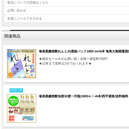
返品についての詳細はこちら
お問い合わせ
友達にメールですすめる
関連商品
奄美黒糖焼酎れんと25度紙パック1800 ml×6本 奄美大島開運酒
★激安セール今がお買い得！全国一律送料700円
★12本まで送料1口分でおくれます★
PICK UP
奄美黒糖焼酎加那30度一升瓶/1800ｍｌ×6本/西平酒造/送料無料