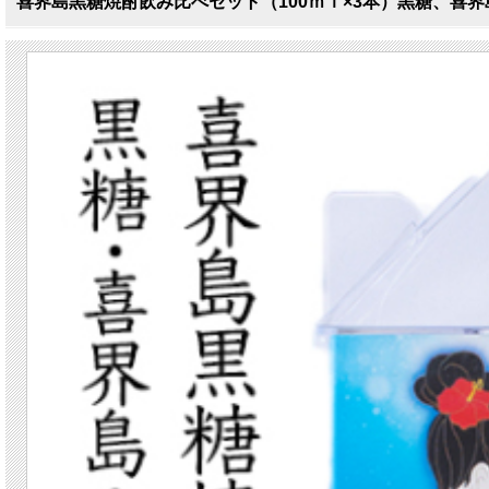
喜界島黒糖焼酎飲み比べセット（100ｍｌ×3本）黒糖、喜界