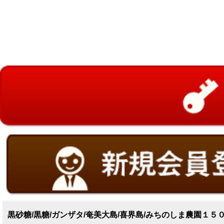
黒砂糖/黒糖/ガンザタ/奄美大島/喜界島/みちのしま農園１５０