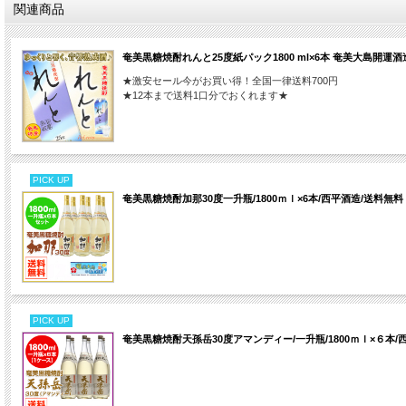
関連商品
奄美黒糖焼酎れんと25度紙パック1800 ml×6本 奄美大島開運酒
★激安セール今がお買い得！全国一律送料700円
★12本まで送料1口分でおくれます★
PICK UP
奄美黒糖焼酎加那30度一升瓶/1800ｍｌ×6本/西平酒造/送料無料
PICK UP
奄美黒糖焼酎天孫岳30度アマンディー/一升瓶/1800ｍｌ×６本/