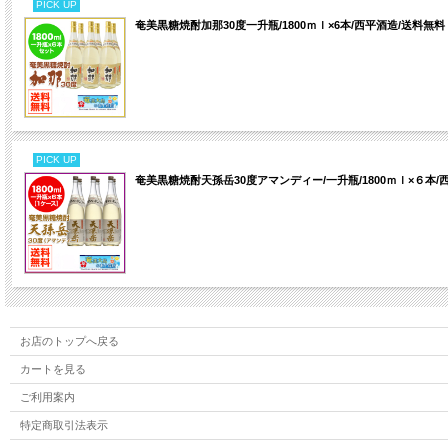
PICK UP
奄美黒糖焼酎加那30度一升瓶/1800ｍｌ×6本/西平酒造/送料無料
PICK UP
奄美黒糖焼酎天孫岳30度アマンディー/一升瓶/1800ｍｌ×６本/
お店のトップへ戻る
カートを見る
ご利用案内
特定商取引法表示