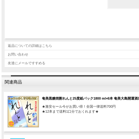
返品についての詳細はこちら
お問い合わせ
友達にメールですすめる
関連商品
奄美黒糖焼酎れんと25度紙パック1800 ml×6本 奄美大島開運酒
★激安セール今がお買い得！全国一律送料700円
★12本まで送料1口分でおくれます★