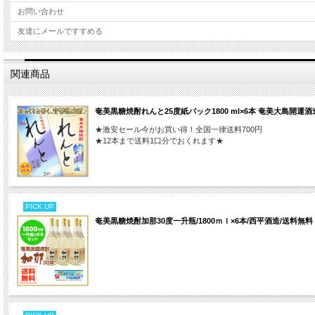
お問い合わせ
友達にメールですすめる
関連商品
奄美黒糖焼酎れんと25度紙パック1800 ml×6本 奄美大島開運酒
★激安セール今がお買い得！全国一律送料700円
★12本まで送料1口分でおくれます★
PICK UP
奄美黒糖焼酎加那30度一升瓶/1800ｍｌ×6本/西平酒造/送料無料