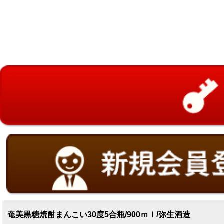
奄美黒糖焼酎まんこい30度5合瓶/900ｍｌ/弥生酒造