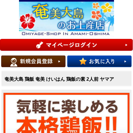
奄美大島 鶏飯 奄美 けいはん 鶏飯の素 2人前 ヤマア