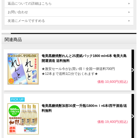
返品についての詳細はこちら
お問い合わせ
友達にメールですすめる
関連商品
奄美黒糖焼酎れんと25度紙パック1800 ml×6本 奄美大島
開運酒造 送料無料
★激安セール今がお買い得！全国一律送料700円
★12本まで送料1口分でおくれます★
価格:10,600円(税込)
PICK UP
奄美黒糖焼酎加那30度一升瓶/1800ｍｌ×6本/西平酒造/送
料無料
価格:19,400円(税込)