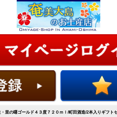
・里の曙ゴールド４３度７２０ｍｌ/町田酒造/2本入りギフトセ