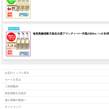
PICK UP
奄美黒糖焼酎天孫岳30度アマンディー/一升瓶/1800ｍｌ×６本/
お店のトップへ戻る
カートを見る
ご利用案内
特定商取引法表示
個人情報の取扱い
サイトマップ