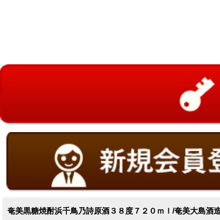
奄美黒糖焼酎浜千鳥乃詩原酒３８度７２０ｍｌ/奄美大島酒造