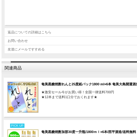
返品についての詳細はこちら
お問い合わせ
友達にメールですすめる
関連商品
奄美黒糖焼酎れんと25度紙パック1800 ml×6本 奄美大島開運酒
★激安セール今がお買い得！全国一律送料700円
★12本まで送料1口分でおくれます★
PICK UP
奄美黒糖焼酎加那30度一升瓶/1800ｍｌ×6本/西平酒造/送料無料