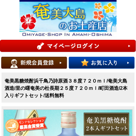
奄美黒糖焼酎浜千鳥乃詩原酒３８度７２０ｍｌ/奄美大島
酒造/里の曙奄美の杜長期２５度７２０ｍｌ/町田酒造/2本
入りギフトセット/送料無料