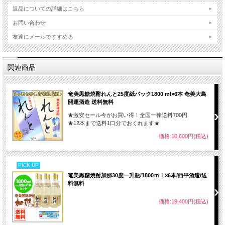
返品についての詳細はこちら
お問い合わせ
友達にメールですすめる
関連商品
奄美黒糖焼酎れんと25度紙パック1800 ml×6本 奄美大島
開運酒造 送料無料
★激安セール今がお買い得！全国一律送料700円
★12本まで送料1口分でおくれます★
価格:10,600円(税込)
PICK UP
奄美黒糖焼酎加那30度一升瓶/1800ｍｌ×6本/西平酒造/送
料無料
価格:19,400円(税込)