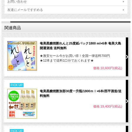
お問い合わせ
友達にメールですすめる
関連商品
奄美黒糖焼酎れんと25度紙パック1800 ml×6本 奄美大島
開運酒造 送料無料
★激安セール今がお買い得！全国一律送料700円
★12本まで送料1口分でおくれます★
価格:10,600円(税込)
PICK UP
奄美黒糖焼酎加那30度一升瓶/1800ｍｌ×6本/西平酒造/送
料無料
価格:19,400円(税込)
PICK UP