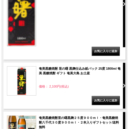
奄美黒糖焼酎 里の曙 黒麹仕込み紙パック 25度 1800ml 奄
美 黒糖焼酎 ギフト 奄美大島 お土産
価格： 2,100円(税込)
奄美黒糖焼酎里の曙黒麹２５度９００ｍｌ・奄美黒糖焼
酎八千代３０度９００ｍｌ・２本入りギフトセット/送料
無料