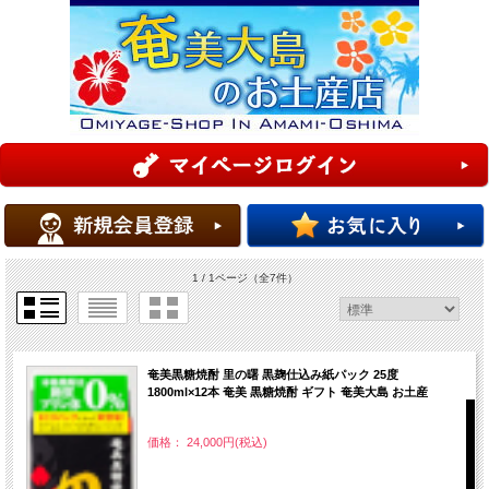
1 / 1ページ
（全7件）
奄美黒糖焼酎 里の曙 黒麹仕込み紙パック 25度
1800ml×12本 奄美 黒糖焼酎 ギフト 奄美大島 お土産
価格： 24,000円(税込)