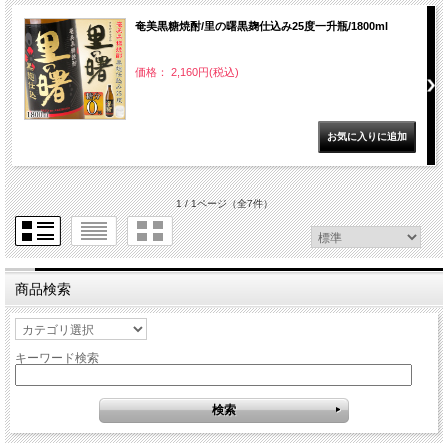
奄美黒糖焼酎/里の曙黒麹仕込み25度一升瓶/1800ml
価格： 2,160円(税込)
1 / 1ページ
（全7件）
商品検索
キーワード検索