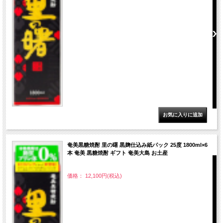
奄美黒糖焼酎 里の曙 黒麹仕込み紙パック 25度 1800ml×6
本 奄美 黒糖焼酎 ギフト 奄美大島 お土産
価格： 12,100円(税込)